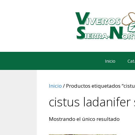
Saltar
al
contenido
Inicio
Cat
Inicio
/ Productos etiquetados “cistus
cistus ladanifer 
Mostrando el único resultado