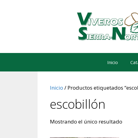
Saltar
al
contenido
Inicio
Cat
Inicio
/ Productos etiquetados “esco
escobillón
Mostrando el único resultado