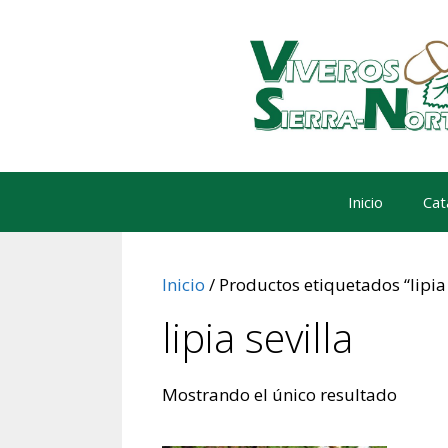
Saltar
al
contenido
Inicio
Cat
Inicio
/ Productos etiquetados “lipia 
lipia sevilla
Mostrando el único resultado