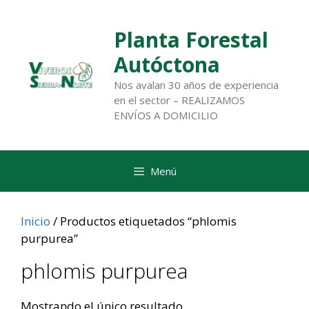
Saltar
al
Planta Forestal
contenido
Autóctona
Nos avalan 30 años de experiencia
en el sector – REALIZAMOS
ENVÍOS A DOMICILIO
Menú
Inicio
/ Productos etiquetados “phlomis
purpurea”
phlomis purpurea
Mostrando el único resultado