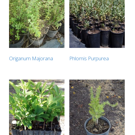
Origanum Majorana
Phlomis Purpurea