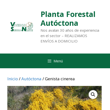
Saltar
al
Planta Forestal
contenido
Autóctona
Nos avalan 30 años de experiencia
en el sector – REALIZAMOS
ENVÍOS A DOMICILIO
Menú
Inicio
/
Autóctona
/ Genista cinerea