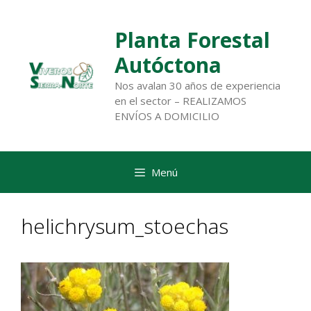
Saltar
al
Planta Forestal
contenido
Autóctona
Nos avalan 30 años de experiencia
en el sector – REALIZAMOS
ENVÍOS A DOMICILIO
Menú
helichrysum_stoechas