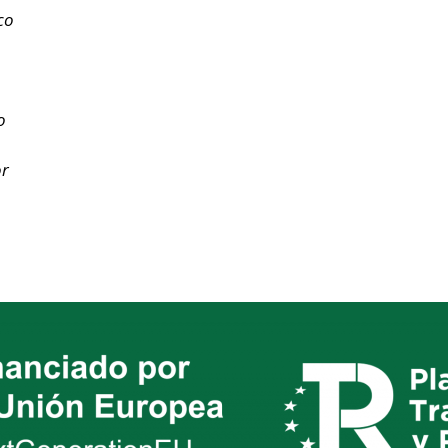
co
o
or