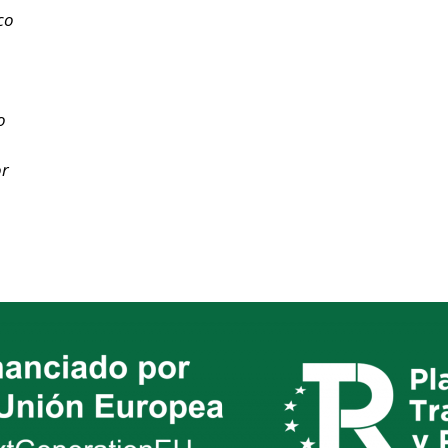
co
o
or