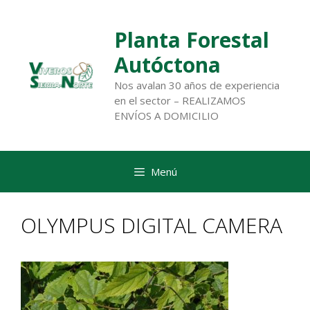
Saltar
al
Planta Forestal
contenido
Autóctona
Nos avalan 30 años de experiencia
en el sector – REALIZAMOS
ENVÍOS A DOMICILIO
Menú
OLYMPUS DIGITAL CAMERA