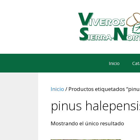
Saltar
al
contenido
Inicio
Cat
Inicio
/ Productos etiquetados “pinu
pinus halepensi
Mostrando el único resultado