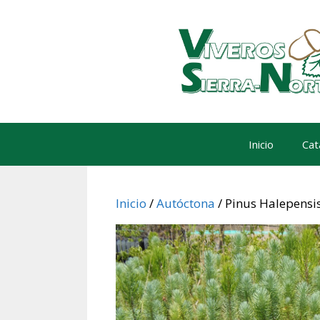
Saltar
al
contenido
Inicio
Cat
Inicio
/
Autóctona
/ Pinus Halepensi