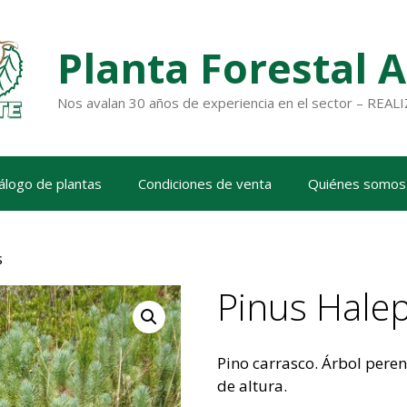
Planta Forestal 
Nos avalan 30 años de experiencia en el sector – RE
álogo de plantas
Condiciones de venta
Quiénes somos
s
Pinus Hale
Pino carrasco. Árbol peren
de altura.