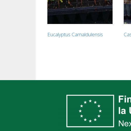
Eucalyptus Camaldulensis
Cas