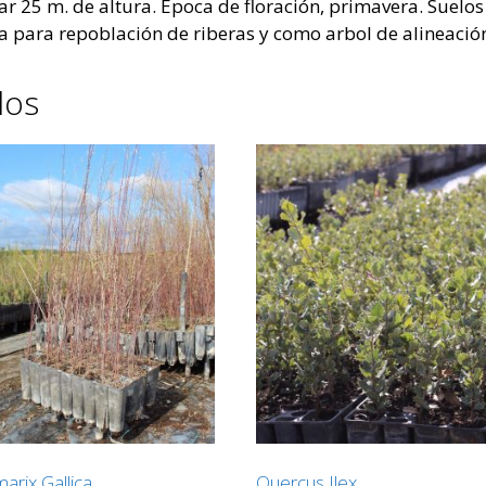
zar 25 m. de altura. Época de floración, primavera. Suel
za para repoblación de riberas y como arbol de alineació
dos
arix Gallica
Quercus Ilex