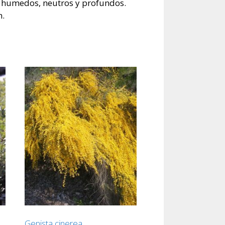
os humedos, neutros y profundos.
n.
Genista cinerea