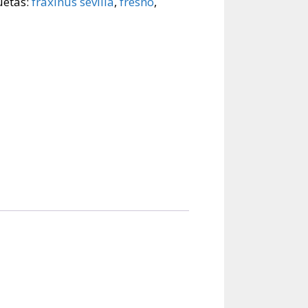
uetas:
fraxinus sevilla
,
fresno
,