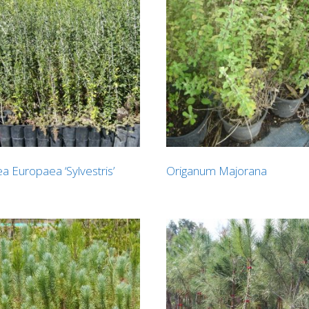
a Europaea ‘Sylvestris’
Origanum Majorana