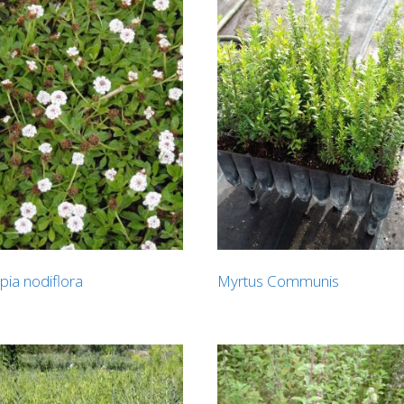
pia nodiflora
Myrtus Communis