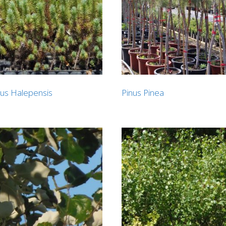
nus Halepensis
Pinus Pinea