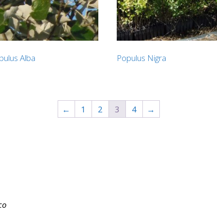
pulus Alba
Populus Nigra
←
1
2
3
4
→
co